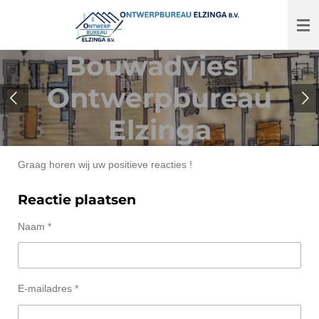
Ga
direct
naar
Bouwadvies |
de
hoofdinhoud
Ontwerpbureau
Elzinga
Graag horen wij uw positieve reacties !
Reactie plaatsen
Naam *
E-mailadres *